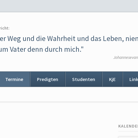
richt:
der Weg und die Wahrheit und das Leben, ni
m Vater denn durch mich."
Johannesevang
Termine
Predigten
Studenten
KjE
Lin
ion
ingen
KALENDE