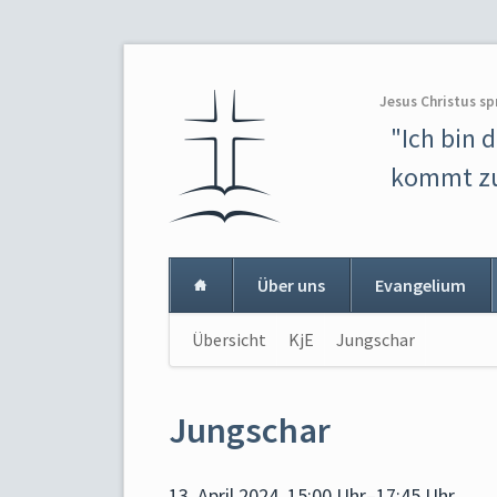
Jesus Christus sp
"Ich bin 
kommt zu
Über uns
Evangelium
Navigation
Übersicht
KjE
Jungschar
Navigat
überspringen
überspr
Jungschar
13. April 2024, 15:00 Uhr–17:45 Uhr