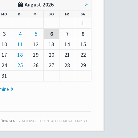
August 2026
>
AG
NTAG
ENSTAG
TTWOCH
NNERSTAG
EITAG
MSTAG
MO
DI
MI
DO
FR
SA
1
3
4
5
6
7
8
10
11
12
13
14
15
17
18
19
20
21
22
24
25
26
27
28
29
31
rmine
 TÜBINGEN
ROCKSOLID CONTAO THEMES & TEMPLATES