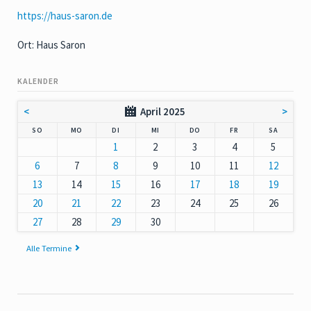
https://haus-saron.de
Ort: Haus Saron
KALENDER
<
April 2025
>
NNTAG
NTAG
ENSTAG
TTWOCH
NNERSTAG
EITAG
MSTAG
SO
MO
DI
MI
DO
FR
SA
1
2
3
4
5
6
7
8
9
10
11
12
13
14
15
16
17
18
19
20
21
22
23
24
25
26
27
28
29
30
Alle Termine