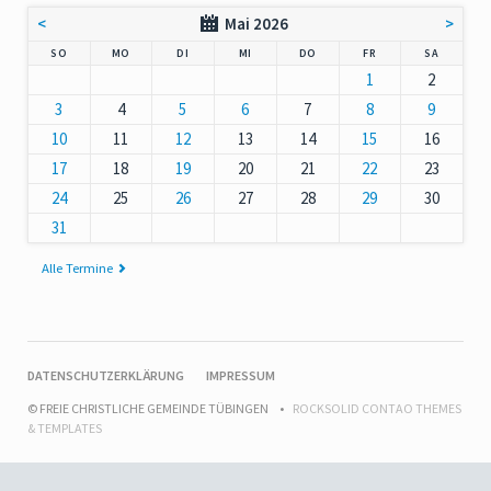
<
Mai 2026
>
NNTAG
NTAG
ENSTAG
TTWOCH
NNERSTAG
EITAG
MSTAG
SO
MO
DI
MI
DO
FR
SA
1
2
3
4
5
6
7
8
9
10
11
12
13
14
15
16
17
18
19
20
21
22
23
24
25
26
27
28
29
30
31
Alle Termine
NAVIGATION
DATENSCHUTZERKLÄRUNG
IMPRESSUM
ÜBERSPRINGEN
© FREIE CHRISTLICHE GEMEINDE TÜBINGEN
ROCKSOLID CONTAO THEMES
& TEMPLATES